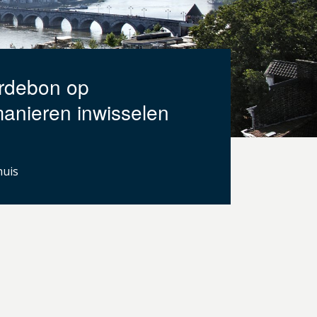
rdebon op
manieren inwisselen
huis